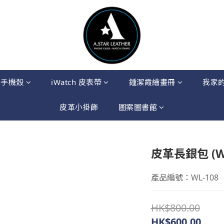
果手機殼
iWatch 皮表帶
鍾潔霞繪畫冊
我家
皮革小掛飾
圖案圖書館
皮革長銀包 (WL
產品編號：WL-108
HK$800.00
HK$600.00