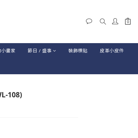
的小畫家
節日 / 盛事
裝飾標貼
皮革小皮件
立即購買
-108)