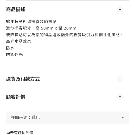
商品描述
蛇年特制迷你揮春裝飾標貼
迷你揮春呎寸：高 50mm x 闊 20mm
裝飾標貼可以為您的物品增添額外的視覺吸引力和個性化風格。
高光水晶效果
防水
防紫外光
送貨及付款方式
顧客評價
尚未有任何評價