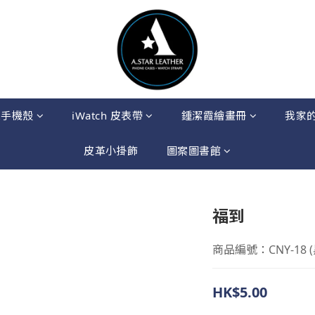
果手機殼
iWatch 皮表帶
鍾潔霞繪畫冊
我家
皮革小掛飾
圖案圖書館
福到
商品編號：CNY-18 (
HK$5.00