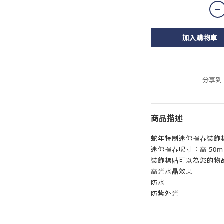
加入購物車
分享到
商品描述
蛇年特制迷你揮春裝飾
迷你揮春呎寸：高 50mm
裝飾標貼可以為您的物
高光水晶效果
防水
防紫外光