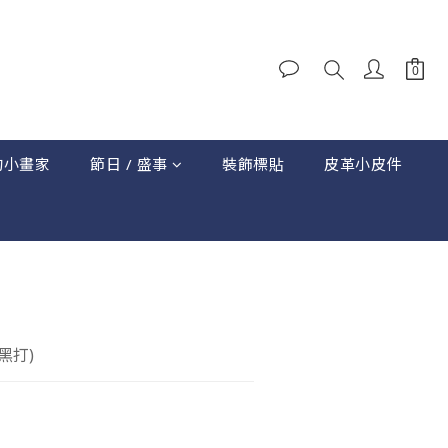
的小畫家
節日 / 盛事
裝飾標貼
皮革小皮件
立即購買
黑打)