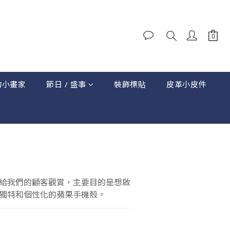
的小畫家
節日 / 盛事
裝飾標貼
皮革小皮件
立即購買
給我們的顧客觀賞，主要目的是想啟
獨特和個性化的蘋果手機殼。