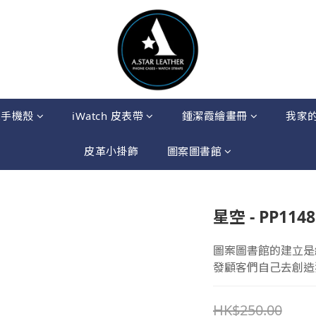
果手機殼
iWatch 皮表帶
鍾潔霞繪畫冊
我家
皮革小掛飾
圖案圖書館
星空 - PP1148
圖案圖書館的建立是
發顧客們自己去創造
HK$250.00