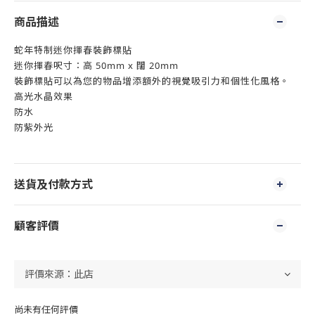
商品描述
蛇年特制迷你揮春裝飾標貼
迷你揮春呎寸：高 50mm x 闊 20mm
裝飾標貼可以為您的物品增添額外的視覺吸引力和個性化風格。
高光水晶效果
防水
防紫外光
送貨及付款方式
顧客評價
尚未有任何評價